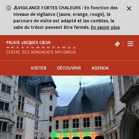
Panneau de gestion des cookies
⚠️
VIGILANCE FORTES CHALEURS : En fonction des
niveaux de vigilance (jaune, orange, rouge), le
parcours de visite est adapté et les combles, la
salle du trésor peuvent être fermés.
En savoir plus
|
PALAIS JACQUES CŒUR
VISITER
DÉCOUVRIR
AGENDA