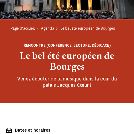
Page d'accueil
Agenda
Le bel été européen de Bourges
RENCONTRE (CONFÉRENCE, LECTURE, DÉDICACE)
Le bel été européen de
Bourges
Venez écouter de la musique dans la cour du
palais Jacques Cœur !
Dates et horaires