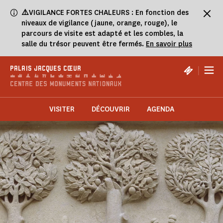
Panneau de gestion des cookies
⚠️
VIGILANCE FORTES CHALEURS : En fonction des
niveaux de vigilance (jaune, orange, rouge), le
parcours de visite est adapté et les combles, la
salle du trésor peuvent être fermés.
En savoir plus
|
PALAIS JACQUES CŒUR
VISITER
DÉCOUVRIR
AGENDA