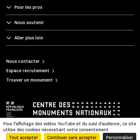
Pour les pros
Nous soutenir
Aller plus loin
Nous contacter
Espace recrutement
Trouver un monument
Pour l’affichage des vidéos YouTube et du suivi d'audience, ce site
utilise des cookies nécessitant votre consentement
Mentions légales
|
Politique de confidentialité
|
Informations légales et administratives
|
Accessibilité
|
Plan du site
Tout accepter
Continuer sans accepter
Personnaliser