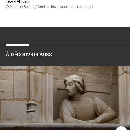
Tête d'Africain
© Philippe Berthé / Centre des monuments nationaux
À DÉCOUVRIR AUSSI
Voi