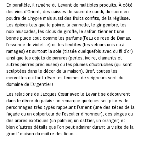
En parallèle, il ramène du Levant de multiples produits. À côté
des
vins
d’Orient, des caisses de
sucre
de candi, du sucre en
poudre de Chypre mais aussi des
fruits confits
, de la
réglisse
.
Les
épices
tels que le poivre, la cannelle, le gingembre, les
noix muscades, les clous de girofle, le safran tiennent une
bonne place tout comme les
parfums
(l’eau de rose de Damas,
l’essence de violette) ou les
textiles
(les velours unis ou à
ramages) et surtout la
soie
(tissée quelquefois avec du fil d’or)
ainsi que les objets de
parures
(perles, ivoire, diamants et
autres pierres précieuses) ou les
plumes d’autruches
(qui sont
sculptées dans le décor de la maison). Bref, toutes les
merveilles qui font rêver les femmes de seigneurs sont du
domaine de l’argentier !
Les relations de Jacques Cœur avec le Levant se découvrent
dans le décor du palais
: on remarque quelques sculptures de
personnages très typés rappelant l’Orient (une des têtes de la
façade ou un colporteur de l’escalier d’honneur), des singes ou
des arbres exotiques (un palmier, un dattier, un oranger) et
bien d’autres détails que l’on peut admirer durant la visite de la
grant’ maison du maître des lieux...