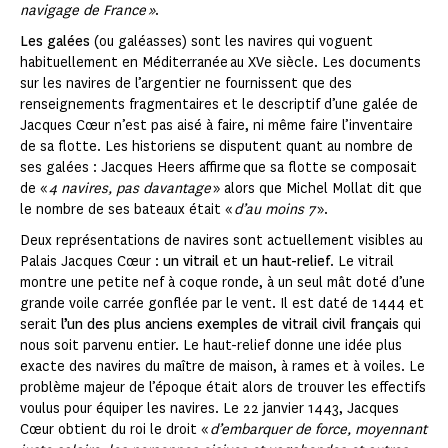
navigage de France »
.
Les galées
(ou galéasses) sont les navires qui voguent
habituellement en Méditerranée au XVe siècle. Les documents
sur les navires de l’argentier ne fournissent que des
renseignements fragmentaires et le descriptif d’une galée de
Jacques Cœur n’est pas aisé à faire, ni même faire l’inventaire
de sa flotte. Les historiens se disputent quant au nombre de
ses galées : Jacques Heers affirme que sa flotte se composait
de «
4 navires, pas davantage
» alors que Michel Mollat dit que
le nombre de ses bateaux était «
d’au moins 7
».
Deux représentations de navires sont actuellement visibles au
Palais Jacques Cœur :
un vitrail
et
un haut-relief
. Le vitrail
montre une petite nef à coque ronde, à un seul mât doté d’une
grande voile carrée gonflée par le vent. Il est daté de 1444 et
serait
l’un des plus anciens exemples de vitrail civil français
qui
nous soit parvenu entier. Le haut-relief donne une idée plus
exacte des navires du maître de maison, à rames et à voiles. Le
problème majeur de l’époque était alors de trouver les effectifs
voulus pour équiper les navires. Le 22 janvier 1443, Jacques
Cœur obtient du roi le droit «
d’embarquer de force, moyennant