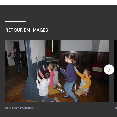
RETOUR EN IMAGES
Voi
© Aurore Proudhon
©