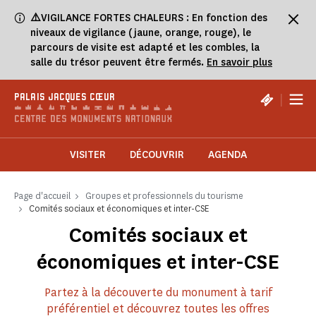
Panneau de gestion des cookies
⚠️
VIGILANCE FORTES CHALEURS : En fonction des
niveaux de vigilance (jaune, orange, rouge), le
parcours de visite est adapté et les combles, la
salle du trésor peuvent être fermés.
En savoir plus
|
PALAIS JACQUES CŒUR
VISITER
DÉCOUVRIR
AGENDA
Page d'accueil
Groupes et professionnels du tourisme
Comités sociaux et économiques et inter-CSE
Comités sociaux et
économiques et inter-CSE
Partez à la découverte du monument à tarif
préférentiel et découvrez toutes les offres