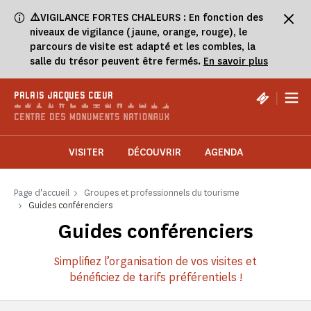
Panneau de gestion des cookies
⚠️
VIGILANCE FORTES CHALEURS : En fonction des
niveaux de vigilance (jaune, orange, rouge), le
parcours de visite est adapté et les combles, la
salle du trésor peuvent être fermés.
En savoir plus
|
PALAIS JACQUES CŒUR
VISITER
DÉCOUVRIR
AGENDA
Page d'accueil
Groupes et professionnels du tourisme
Guides conférenciers
Guides conférenciers
Simplifiez l’organisation de vos visites et
bénéficiez de tarifs préférentiels !