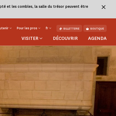
té et les combles, la salle du trésor peuvent être
utenir
Pour les pros
fr
BILLETTERIE
BOUTIQUE
VISITER
DÉCOUVRIR
AGENDA