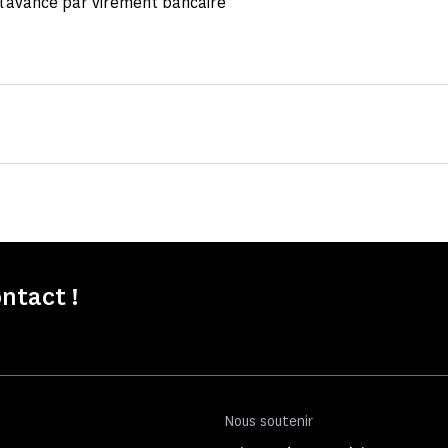
l'avance par virement bancaire
ntact !
Nous soutenir