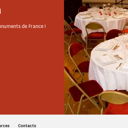
n
onuments de France !
urces
Contacts